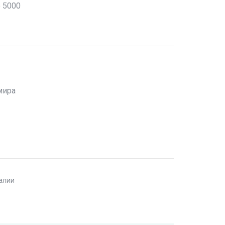
е 5000
мира
талии