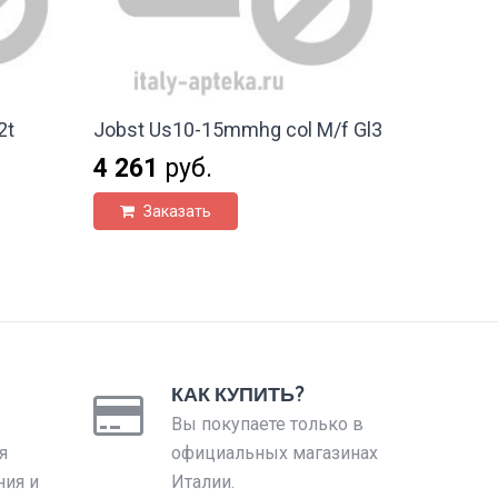
2t
Jobst Us10-15mmhg col M/f Gl3
4 261
руб.
Заказать
КАК КУПИТЬ?
Вы покупаете только в
я
официальных магазинах
ния и
Италии.