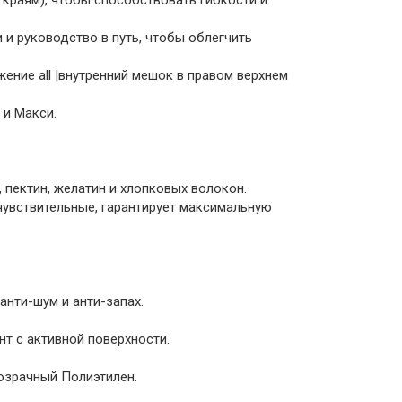
 краям), чтобы способствовать гибкости и
 и руководство в путь, чтобы облегчить
жение all |внутренний мешок в правом верхнем
 и Макси.
ene, пектин, желатин и хлопковых волокон.
увствительные, гарантирует максимальную
анти-шум и анти-запах.
т с активной поверхности.
озрачный Полиэтилен.