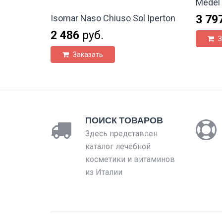
Medel 
3 79
Isomar Naso Chiuso Sol Iperton
2 486
руб.
З
Заказать
ПОИСК ТОВАРОВ
Здесь представлен
каталог лечебной
косметики и витаминов
из Италии