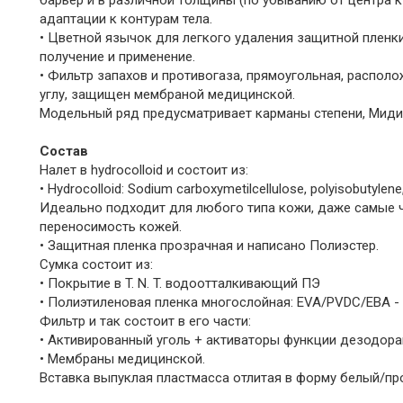
барьер и в различной толщины (по убыванию от центра к
адаптации к контурам тела.
• Цветной язычок для легкого удаления защитной пленки
получение и применение.
• Фильтр запахов и противогаза, прямоугольная, располо
углу, защищен мембраной медицинской.
Модельный ряд предусматривает карманы степени, Миди
Состав
Налет в hydrocolloid и состоит из:
• Hydrocolloid: Sodium carboxymetilcellulose, polyisobutyl
Идеально подходит для любого типа кожи, даже самые ч
переносимость кожей.
• Защитная пленка прозрачная и написано Полиэстер.
Сумка состоит из:
• Покрытие в T. N. T. водоотталкивающий ПЭ
• Полиэтиленовая пленка многослойная: EVA/PVDC/ЕВА - 
Фильтр и так состоит в его части:
• Активированный уголь + активаторы функции дезодоран
• Мембраны медицинской.
Вставка выпуклая пластмасса отлитая в форму белый/пр