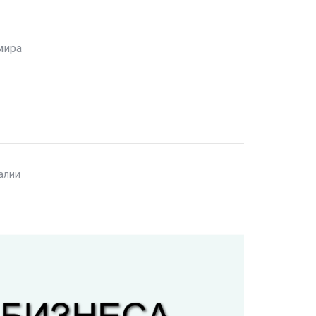
мира
талии