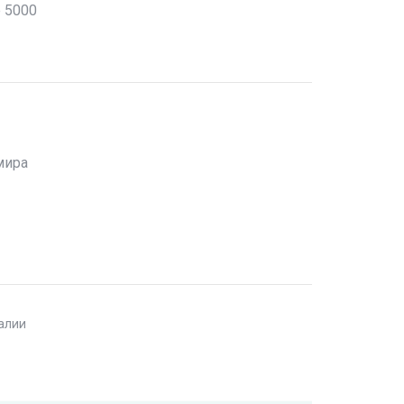
е 5000
мира
талии