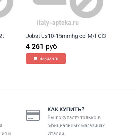
2t
Jobst Us10-15mmhg col M/f Gl3
4 261
руб.
Заказать
КАК КУПИТЬ?
Вы покупаете только в
я
официальных магазинах
ния и
Италии.