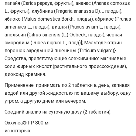
папайя (Carica papaya, фрукты), ананас (Ananas comosus
L., фрукты), клубника (Fragaria ananassa D). ., плоды),
яблоко (Malus domestica Borkh., плоды), абрикос (Prunus
armeniaca L., плоды), вишня (Prunus avium L, плоды),
апельсин (Citrus sinensis (L.) Osbeck, плоды), черная
смородина ( Ribes nigrum L., плод)]; Мальтодекстрин,
порошок зародышей пшеницы (Triticum vulgare)};
Средства, препятствующие слеживанию: магниевые
соли жирных кислот (растительного происхождения),
диоксид кремния.
Применение: принимать по 2 таблетки в день, запивая
водой или другой жидкостью по вашему выбору, одну
утром, а другую днем ​​или вечером.
Средний анализ на суточную дозу (2 таблетки):
Oxxynea® FP 800 мг
из которых: