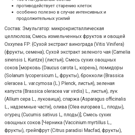
противодействует старению клеток
особенно полезно в случае интенсивных и
продолжительных усилий
Состав: Эмульгатор: микрокристаллическая
целлюлоза; Смесь измельченных фруктов и овощей
Oxxynea FP: {Сухой экстракт винограда (Vitis Vinifera)
(фрукты, семена); Сухой экстракт зеленого чая (Camelia
sinensis L Kuntze) (листья); Смесь сухих овощных
соков [морковь (Daucus carota L, корень), помидоры
(Solanum lycopersicum L, фрукты), брокколи (Brassica
oleracea L. var.cymosa (L.) Plenck, листья), зеленая
капуста (Brassica oleracea var virdis) L., листья), лук
(Allium cepa L., луковица), спаржа (Asparagus officinalis
L., надземные части), олива (Olea europaea L., плоды),
огурец (Cucumis sativus L, плоды)]; Смесь сухих
овощных соков [Черника (Vaccinium myrtillus L.,
фрукты), грейпфрут (Citrus paradisi Macfad, фрукты),