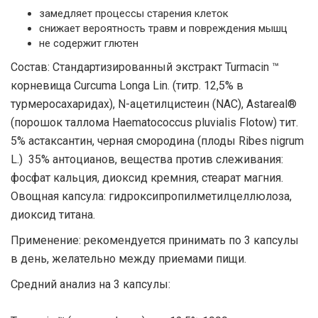
замедляет процессы старения клеток
снижает вероятность травм и повреждения мышц
не содержит глютен
Состав: Стандартизированный экстракт Turmacin ™
корневища Curcuma Longa Lin. (титр. 12,5% в
турмеросахаридах), N-ацетилцистеин (NAC), Astareal®
(порошок таллома Haematococcus pluvialis Flotow) тит.
5% астаксантин, черная смородина (плоды Ribes nigrum
L.) 35% антоцианов, вещества против слеживания:
фосфат кальция, диоксид кремния, стеарат магния.
Овощная капсула: гидроксипропилметилцеллюлоза,
диоксид титана.
Применение: рекомендуется принимать по 3 капсулы
в день, желательно между приемами пищи.
Средний анализ на 3 капсулы: