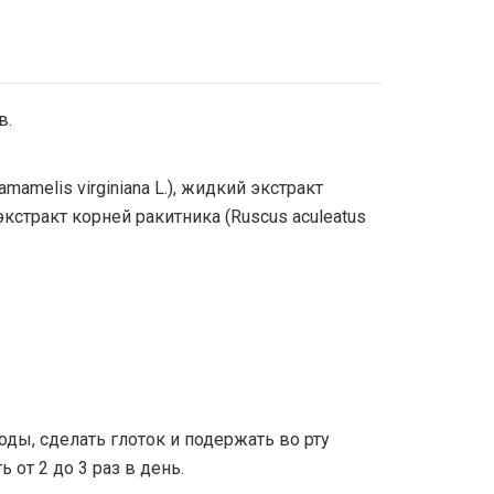
в.
amelis virginiana L.), жидкий экстракт
 экстракт корней ракитника (Ruscus aculeatus
ды, сделать глоток и подержать во рту
 от 2 до 3 раз в день.