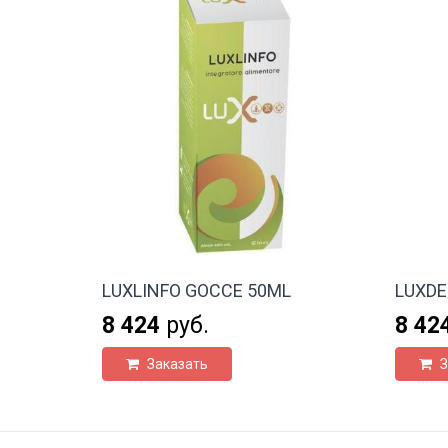
LUXLINFO GOCCE 50ML
LUXDE
8 424
руб.
8 42
Заказать
З