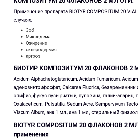
КОМПОЗИТУМ 20 ФЛАКОНОВ 2 МЛ ОТИ:
Применение препарата BIOTYR COMPOSITUM 20 VIAL
случаях:
Зоб
Микседема
Ожирение
склеродермия
артроз
БИОТИР КОМПОЗИТУМ 20 ФЛАКОНОВ 2 МЛ
Acidum Alphachetoglutaricum, Acidum Fumaricum, Acidum
аденозинтрифосфат, Calcarea Fluorica, безвременник 
эпифиз, фукус пузырчатый, пуповина, галий-апарин, г
Oxalaceticum, Pulsatilla, Sedum Acre, Sempervivum Tector
Viscum Album, ана 1 мл., ана 1 мл., стерильный физио
BIOTYR COMPOSITUM 20 ФЛАКОНОВ 2 МЛ O
применения